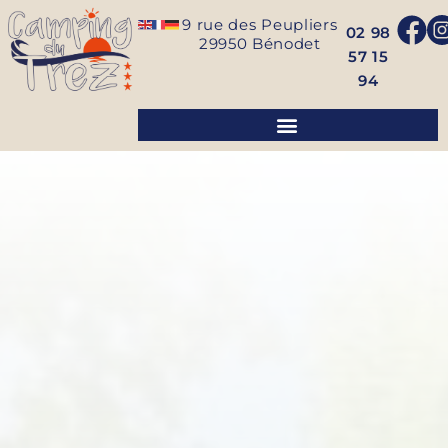
9 rue des Peupliers
02 98
29950
Bénodet
57 15
94