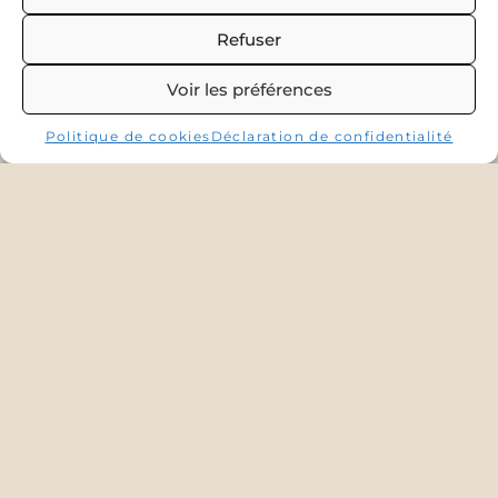
Refuser
Voir les préférences
Politique de cookies
Déclaration de confidentialité
Accès à nos services
Pendant votre séjour, vous accédez à tous nos
services, sanitaires, bar, snack, piscine couverte
et chauffée, terrains multi-sports ainsi qu’à nos
animations.
Astuce : Prévoyez un adaptateur pour prise